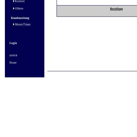
Kontext
Offerte
Bestellung
Kundenzeitung
MoneyTimes
Login
zurück
Home