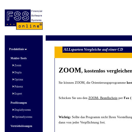
ALLsparten Vergleiche auf einer CD
Produktlinie
Makler-Tools
Zoom
ZOOM
, kostenlos vergleiche
Dupla
Optima
Sie können ZOOM, die Orientierungsprogramme
kos
Präsenz
Expert
Schicken Sie uns den
ZOOM- Bestellschein
per
Fax (
Poollösungen
DuplaSystems
Wichtig:
Sollte das Programm nicht Ihren Vorstellun
OptimaSystems
dann von jeder Verpflichtung frei.
Vertriebslösungen