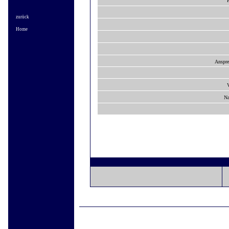
P
zurück
Home
Anspre
Na