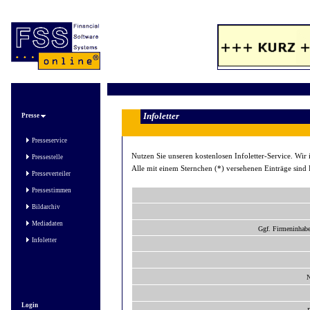
Infoletter
Presse
Presseservice
Nutzen Sie unseren kostenlosen Infoletter-Service. Wir
Pressestelle
Alle mit einem Sternchen (*) versehenen Einträge sind 
Presseverteiler
Pressestimmen
Bildarchiv
Mediadaten
Ggf. Firmeninhabe
Infoletter
N
Login