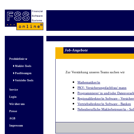
Job-Angebote
Produktlinie
Makler-Tools
Zur Verstärkung unseres Teams suchen wir
Poollösungen
Vertriebs-Tools
Mathematiker/in
PKV- Versicherungsfachfrau/ mann
Service
Programmierer/ in und/oder Datenverar
Login
Regionaldirektor/in Software - Versiche
Vertriebsdirektor/in Software - Banken
Wir über uns
Nebenberufliche Maklerbetreuer/in - So
Presse
AGB
Impressum