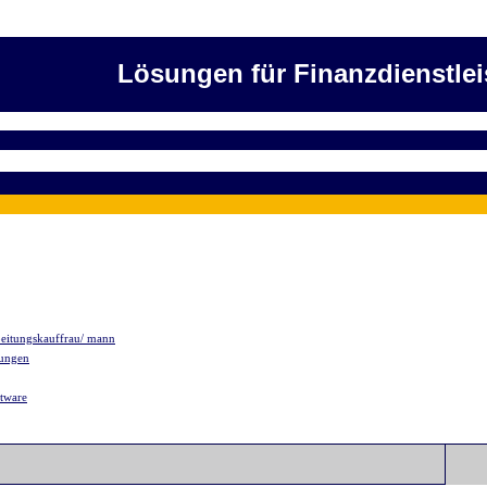
Lösungen für Finanzdienstlei
beitungskauffrau/ mann
rungen
ftware