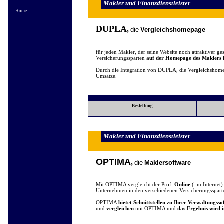
Makler und Finanzdienstleister
Home
DUPLA
,
die
Vergleichshomepage
für jeden Makler, der seine Website noch attraktiver ges
Versicherungssparten
auf der Homepage des Maklers 
Durch die Integration von DUPLA, die Vergleichshome
Umsätze.
Bestellung
Makler und Finanzdienstleister
OPTIMA
,
die
Maklersoftware
Mit OPTIMA vergleicht der Profi
Online
( im Internet
Unternehmen in den verschiedenen Versicherungsspart
OPTIMA
bietet Schnittstellen zu Ihrer Verwaltungss
und
vergleichen
mit OPTIMA und
das Ergebnis wird 