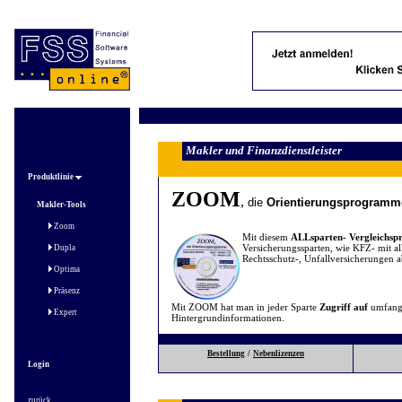
Makler und Finanzdienstleister
Produktlinie
ZOOM
,
die
Orientierungsprogramm
Makler-Tools
Zoom
Mit diesem
ALLsparten- Vergleichs
Versicherungssparten, wie KFZ- mit al
Dupla
Rechtsschutz-, Unfallversicherungen 
Optima
Präsenz
Mit ZOOM hat man in jeder Sparte
Zugriff auf
umfang
Expert
Hintergrundinformationen.
Bestellung
/
Nebenlizenzen
Login
zurück