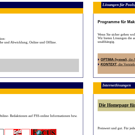
Lösungen für Pools,
Programme für Makl
Wenn Sie sicher gehen wo
Wir bieten Lösungen die au
ion:
unabhängig.
iche und Abwicklung
; Online und Offline.
OPTIMA
-SystemS
, die
KONTEXT
, die Vertrie
Internetlösungen
Die Homepage fü
nline- Redaktionen auf FSS-online Informationen bzw.
Preiswert und gut. Für je