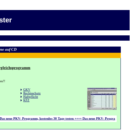
ster
me auf CD
ergleichsprogramm
ten!!
GKV
Rechtsschutz
Haftpflicht
KFZ
as neue PKV- Programm, kostenlos 30 Tage testen ++++ Das neue PKV- Programm, kostenlos