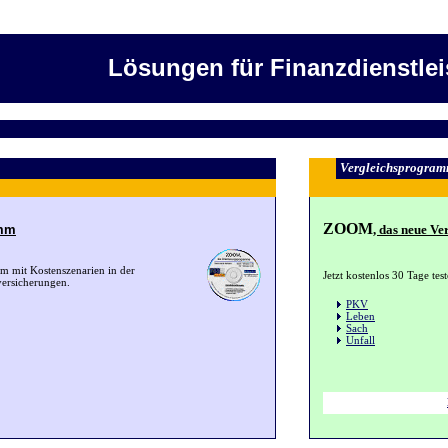
Lösungen für Finanzdienstlei
Vergleichsprogram
ZOOM
amm
, das neue V
mm mit Kostenszenarien in der
Jetzt kostenlos 30 Tage tes
versicherungen.
PKV
Leben
Sach
Unfall
D