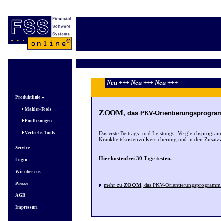
Neu +++ Neu +++ Neu +++
Produktlinie
Makler-Tools
ZOOM
, das PKV-Orientierungsprogr
Poollösungen
Vertriebs-Tools
Das erste Beitrags- und Leistungs- Vergleichsprogra
Krankheitskostenvollversicherung und in den Zusatz
Service
Hier kostenfrei 30 Tage testen.
Login
Wir über uns
Presse
, das PKV-Orientierungsprogramm
mehr zu
ZOOM
AGB
Impressum